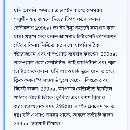
যদি আপনি 299bat এ লগইন করতে সমস্যার
সম্মুখীন হন, তাহলে নিচের টিপস ফলো করুন।
বেশিরভাগ 299bat লগইন ইস্যু সহজেই সমাধান করা
যায়। প্রথমে চেক করুন আপনার ইন্টারনেট কানেকশন
স্টেবল কিনা। নিশ্চিত করুন যে আপনি সঠিক
ইউজারনেম এবং পাসওয়ার্ড ব্যবহার করছেন। 299bat
পাসওয়ার্ড কেস সেনসিটিভ, তাই ক্যাপিটাল এবং স্মল
লেটার চেক করুন। যদি পাসওয়ার্ড ভুলে যান, তাহলে
ক্লিক করুন "পাসওয়ার্ড ভুলে গেছেন" লিংকে এবং
রিসেট করুন। 299bat আপনার রেজিস্টার্ড ইমেইলে
পাঠাবে রিসেট লিংক। কুকিজ এবং ক্যাশ ক্লিয়ার
করলেও অনেক সময় 299bat লগইন প্রবলেম সলভ
হয়। যদি এখনও সমস্যা থাকে, তাহলে কন্ট্যাক্ট করুন
299bat সাপোর্ট টিমকে।