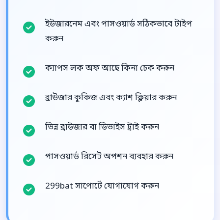
ইউজারনেম এবং পাসওয়ার্ড সঠিকভাবে টাইপ
করুন
ক্যাপস লক অফ আছে কিনা চেক করুন
ব্রাউজার কুকিজ এবং ক্যাশ ক্লিয়ার করুন
ভিন্ন ব্রাউজার বা ডিভাইস ট্রাই করুন
পাসওয়ার্ড রিসেট অপশন ব্যবহার করুন
299bat সাপোর্টে যোগাযোগ করুন