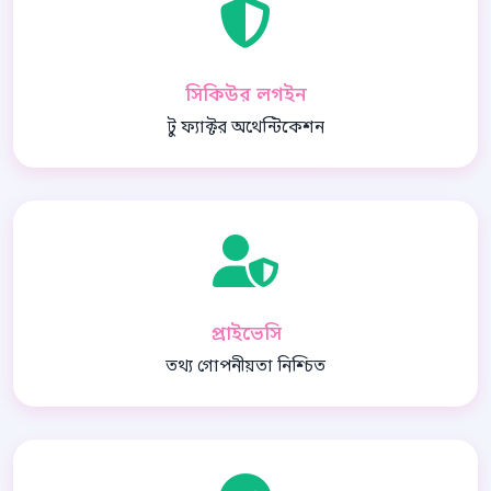
সিকিউর লগইন
টু ফ্যাক্টর অথেন্টিকেশন
প্রাইভেসি
তথ্য গোপনীয়তা নিশ্চিত