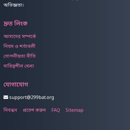
অভিজ্ঞতা।
দ্রুত লিংক
আমাদের সম্পর্কে
নিয়ম ও শর্তাবলী
গোপনীয়তা নীতি
দায়িত্বশীল খেলা
যোগাযোগ
support@299bat.org
নিবন্ধন
প্রবেশ করুন
FAQ
Sitemap