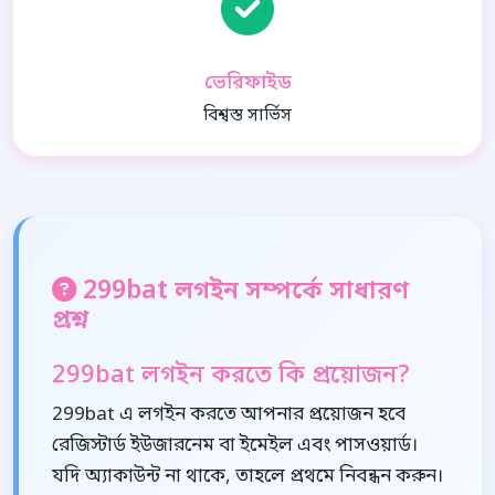
ভেরিফাইড
বিশ্বস্ত সার্ভিস
299bat লগইন সম্পর্কে সাধারণ
প্রশ্ন
299bat লগইন করতে কি প্রয়োজন?
299bat এ লগইন করতে আপনার প্রয়োজন হবে
রেজিস্টার্ড ইউজারনেম বা ইমেইল এবং পাসওয়ার্ড।
যদি অ্যাকাউন্ট না থাকে, তাহলে প্রথমে নিবন্ধন করুন।